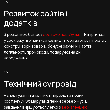
Розвиток сайтів і
додатків
З розвитком бізнесу
додаємо нові функції
. Наприклад,
у вас можуть з'явитися калькулятори вартості послуг,
конструктори товарів, бонусні рахунки, картки
лояльності, промокоди, подарунки на дні
народження.
Технічний супровід
Налаштування аналітики, перехід на новий
хостинг/VPS/хмару/виділений сервер – усі ці
завдання вирішуються легко з
веб-агенцією