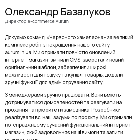
Олександр Базалуков
Директор e-commerce Aurum
Дякуємо команді «Червоного хамелеона» за великий
комплекс робіт з покращення нашого сайту
aurum.in.ua. Ми отримали повністю оновлений
інтернет-магазин: змінили CMS, зверстали новий
оригінальний шаблон, забезпечили широкі
можливості для пошуку та купівлі товарів, додали
зручні функції для адміністрування сайту.
З менеджерами зручно працювати. Вони вміють
дотримуватися домовленостей та реагувати на
прохання та пріоритети замовника. Розробники
реалізували всі наші задуми по проєкту. Ми отримали
по-справжньому сучасний функціональний інтернет-
магазин, який задовольняє наші вимоги та запити
наших клієнтів.