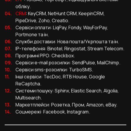
обліку.
CRM
: KeyCRM, NetHunt CRM, KeepinCRM,
PipeDrive, Zoho, Creatio.
Сервіси оплати: LiqPay, Fondy, WayForPay,
Portmone та ін.
Служби доставки: Нова пошта/Укрпошта та ін.
IP-телефонія: Binotel, Ringostat, Stream Telecom.
Програмні РРО: Checkbox.
Сервіси e-mail розсилки: SendPulse, MailChimp.
Сервіси sms-розсилки: TurboSMS.
Інші сервіси: TecDoc, RTB House, Google
ReCaptcha.
Системи пошуку: Sphinx, Elastic Search, Algolia,
Multisearch.
Маркетплейси: Розетка, Пром, Amazon, eBay.
Соцмережі: Facebook, Instagram.