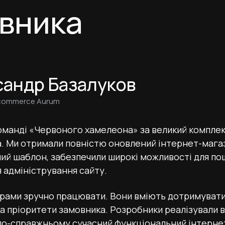
овника
сандр Базалуков
commerce Aurum
оманді «Червоного хамелеона» за великий комплек
a. Ми отримали повністю оновлений інтернет-мага
ий шаблон, забезпечили широкі можливості для пошу
я адміністрування сайту.
рами зручно працювати. Вони вміють дотримувати
а пріоритети замовника. Розробники реалізували в
по-справжньому сучасний функціональний інтернет