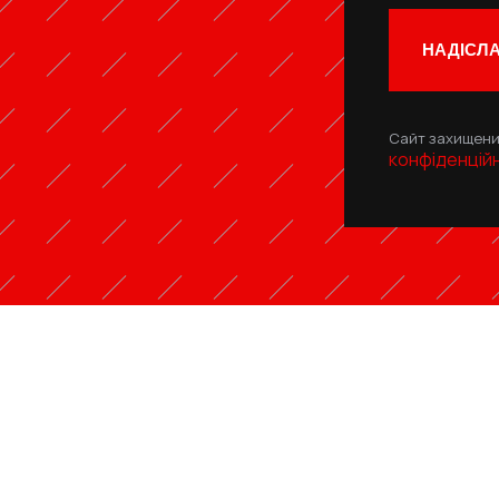
НАДІСЛА
Сайт захищени
конфіденцій