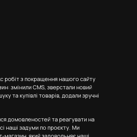
с робіт з покращення нашого сайту
зин: змінили CMS, зверстали новий
ку та купівлі товарів, додали зручні
ся домовленостей та реагувати на
сі наші задуми по проєкту. Ми
-магазин, який задовольняє наші