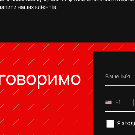
запити наших клієнтів.
бговоримо
Ваше ім'я
+1
Я згод