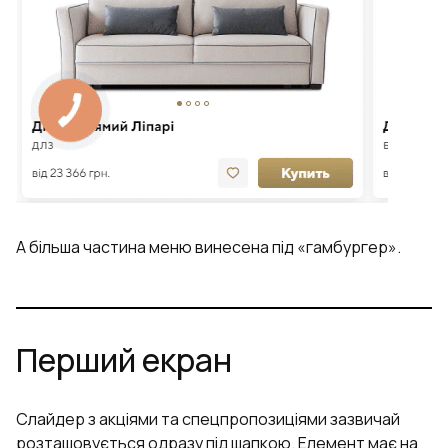
А більша частина меню винесена під «гамбургер».
Перший екран
Слайдер з акціями та спецпропозиціями зазвичай
розташовується одразу під шапкою. Елемент має на