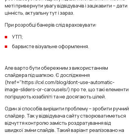
меті привернути увагу відвідувачів і зацікавити – дати
цінність, актуальну тут і зараз.
При розробці банерів слід враховувати:
УТП;
барвисте візуальне оформлення.
Але варто бути обережним з використанням
слайдера під шапкою. Є дослідження
(href="https://cxl.com/blog/dont-use-automatic-
image-sliders-or-carousels/) про те, що такі елементи
погіршують юзабіліті та не досягають цілей.
Один зі способів вирішити проблему – зробити ручний
слайдер. Так у відвідувача сайту створюватиметься
відчуття контролю замість роздратування від
швидкої зміни слайдів. Такий варіант реалізовано на