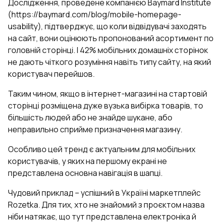
Дослідження, проведене компанією Baymard Institute
(https://baymard.com/blog/mobile-homepage-
usability), підтверджує, що коли відвідувачі заходять
на сайт, вони оцінюють пропонований асортимент по
головній сторінці. І 42% мобільних домашніх сторінок
не дають чіткого розуміння навіть типу сайту, на який
користувач перейшов.
Таким чином, якщо в інтернет-магазині на стартовій
сторінці розміщена дуже вузька вибірка товарів, то
більшість людей або не знайде шукане, або
неправильно сприйме призначення магазину.
Особливо цей тренд є актуальним для мобільних
користувачів, у яких на першому екрані не
представлена основна навігація в шапці.
Чудовий приклад – успішний в Україні маркетплейс
Rozetka. Для тих, хто не знайомий з проєктом назва
ніби натякає, що тут представлена електроніка й