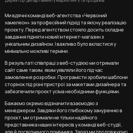
Директор департаменту маркетингу та продажів
Ми вдячні команді веб-агентства «Червоний
хамелеон» за професійний підхід та якісну реалізацію
проєкту. Перед агентством стояло досить складне
завдання підняти новий інтернет-магазин з
унікальним дизайном. І важливо було вкластися у
мінімально можливі терміни.
В результаті співпраці з веб-студією ми отримали
сайт саме таким, яким уявляли його під час
замовлення розробки. Програмісти зробили шаблони
сторінок під різні пристрої за макетами дизайнера та
забезпечили проєкт усіма необхідними функціями.
Бажаємо окремо відзначити взаємодію з
менеджером. Завдяки його глибокому зануренню в
проєкт, ми отримали не тільки надійного
представника наших інтересів у команді веб-студії,
але й досвідченого помічника. Зараз ми продовжуємо