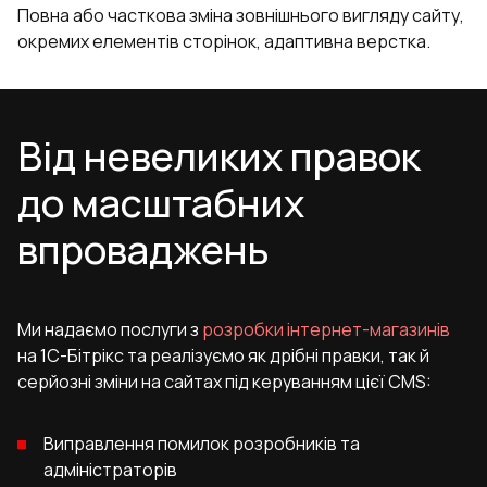
Повна або часткова зміна зовнішнього вигляду сайту,
окремих елементів сторінок, адаптивна верстка.
Від невеликих правок
до масштабних
впроваджень
Ми надаємо послуги з
розробки інтернет-магазинів
на 1С-Бітрікс та реалізуємо як дрібні правки, так й
серйозні зміни на сайтах під керуванням цієї CMS:
Виправлення помилок розробників та
адміністраторів