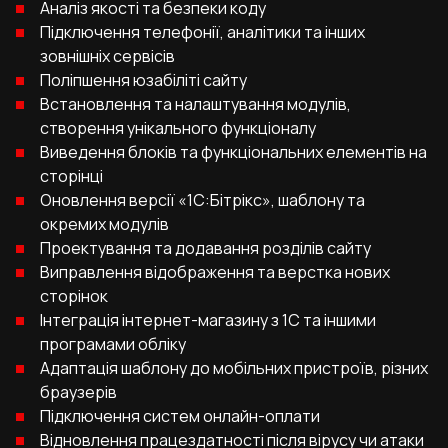
Аналіз якості та безпеки коду
Підключення телефонії, аналітики та інших
зовнішніх сервісів
Поліпшення юзабіліті сайту
Встановлення та налаштування модулів,
створення унікального функціоналу
Виведення блоків та функціональних елементів на
сторінці
Оновлення версії «1С:Бітрікс», шаблону та
окремих модулів
Проектування та додавання розділів сайту
Виправлення відображення та верстка нових
сторінок
Інтеграція інтернет-магазину з 1С та іншими
програмами обліку
Адаптація шаблону до мобільних пристроїв, різних
браузерів
Підключення систем онлайн-оплати
Відновлення працездатності після вірусу чи атаки