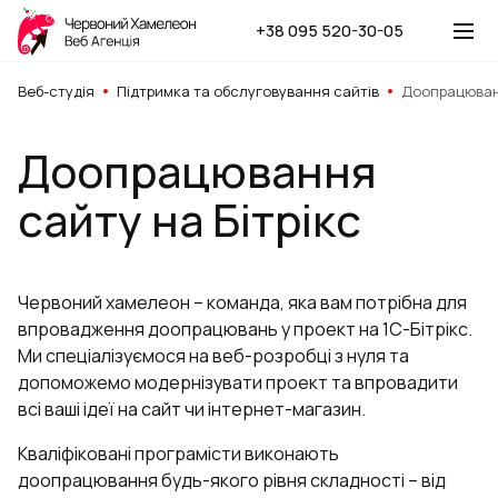
+38 095 520-30-05
Веб-студія
Підтримка та обслуговування сайтів
Доопрацюванн
Доопрацювання
сайту на Бітрікс
Червоний хамелеон – команда, яка вам потрібна для
впровадження доопрацювань у проект на 1С-Бітрікс.
Ми спеціалізуємося на веб-розробці з нуля та
допоможемо модернізувати проект та впровадити
всі ваші ідеї на сайт чи інтернет-магазин.
Кваліфіковані програмісти виконають
доопрацювання будь-якого рівня складності – від