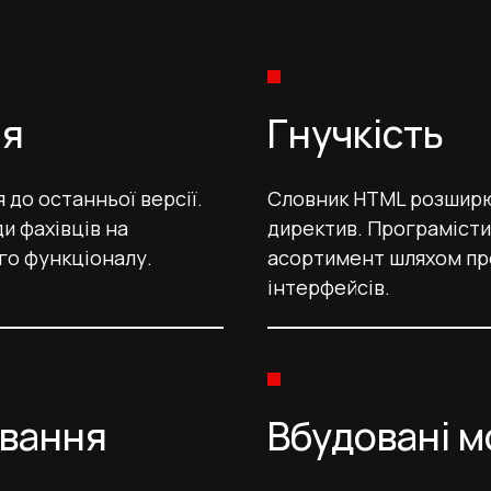
ня
Гнучкість
до останньої версії.
Словник HTML розширю
и фахівців на
директив. Програміст
го функціоналу.
асортимент шляхом про
інтерфейсів.
ування
Вбудовані м