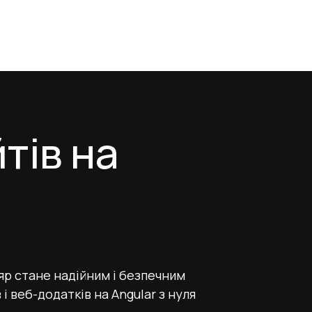
тів на
яр стане надійним і безпечним
 і веб-додатків на Angular з нуля