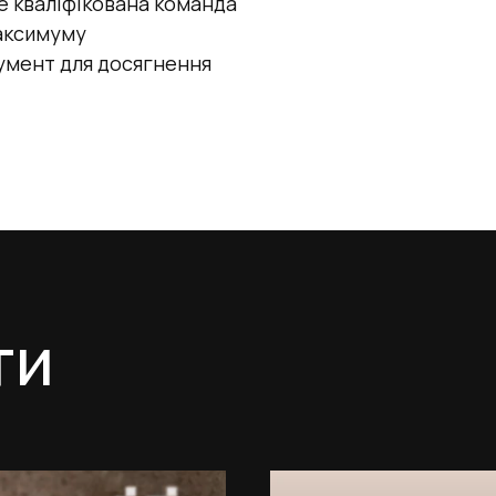
ле кваліфікована команда
максимуму
умент для досягнення
ти