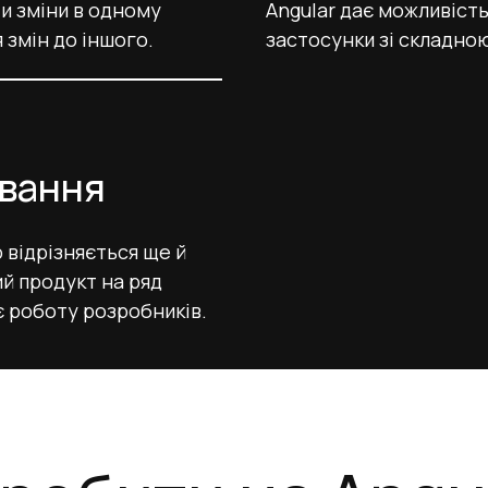
и зміни в одному
Angular дає можливіст
 змін до іншого.
застосунки зі складною
ування
р відрізняється ще й
й продукт на ряд
є роботу розробників.