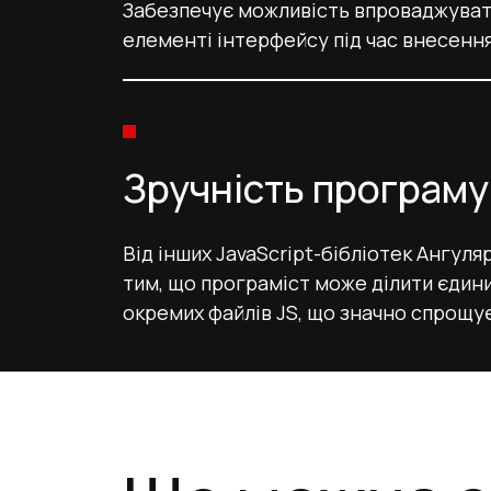
Забезпечує можливість впроваджуват
елементі інтерфейсу під час внесення
Зручність програм
Від інших JavaScript-бібліотек Ангуля
тим, що програміст може ділити єдини
окремих файлів JS, що значно спрощу