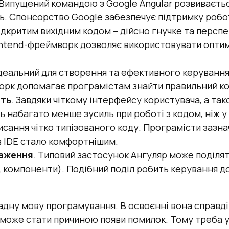
 Випущений командою з Google Angular розвиваєтьс
ь. Спонсорство Google забезпечує підтримку роб
ідкритим вихідним кодом – дійсно гнучке та персп
ntend-фреймворк дозволяє використовувати оптимал
 ідеальний для створення та ефективного керуванн
рк допомагає програмістам знайти правильний ко
сть
. Завдяки чіткому інтерфейсу користувача, а т
 набагато менше зусиль при роботі з кодом, ніж у 
писання чітко типізованого коду. Програмісти зазн
 IDE стало комфортнішим.
таження
. Типовий застосунок Ангуляр може поділят
, компоненти). Подібний поділ робить керування д
ладну мову програмування. В освоєнні вона справді
и може стати причиною появи помилок. Тому треба 