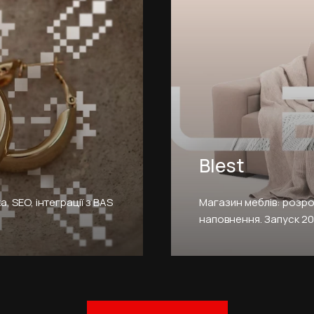
Blest
 SEO, інтеграції з BAS
Магазин меблів: розро
наповнення. Запуск 202