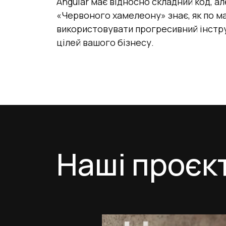
Angular має відносно складний код, а
«Червоного хамелеону» знає, як по 
використовувати прогресивний інстр
цілей вашого бізнесу.
Наші проєк