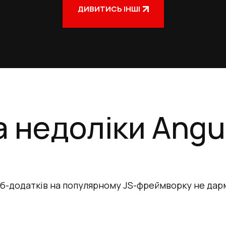
ДИВИТИСЬ ІНШІ
 недоліки Angu
еб-додатків на популярному JS-фреймворку не дар