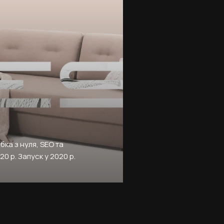
бка з нуля, SEO та
0 р. Запуск у 2020 р.