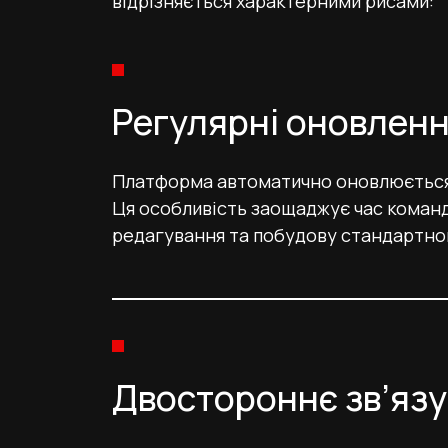
відрізняється характерними рисами:
Регулярні оновлен
Платформа автоматично оновлюється 
Ця особливість заощаджує час команд
редагування та побудову стандартно
Двостороннє зв’яз