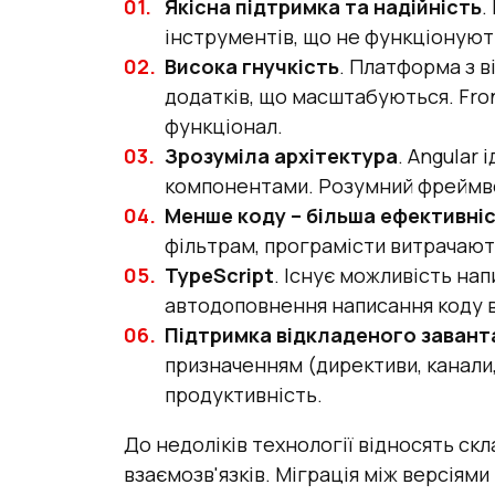
Якісна підтримка та надійність
.
інструментів, що не функціонуют
Висока гнучкість
. Платформа з в
додатків, що масштабуються. Fro
функціонал.
Зрозуміла архітектура
. Angular
компонентами. Розумний фреймво
Менше коду – більша ефективні
фільтрам, програмісти витрачають
TypeScript
. Існує можливість на
автодоповнення написання коду в
Підтримка відкладеного заван
призначенням (директиви, канали
продуктивність.
До недоліків технології відносять ск
взаємозв'язків. Міграція між версіям