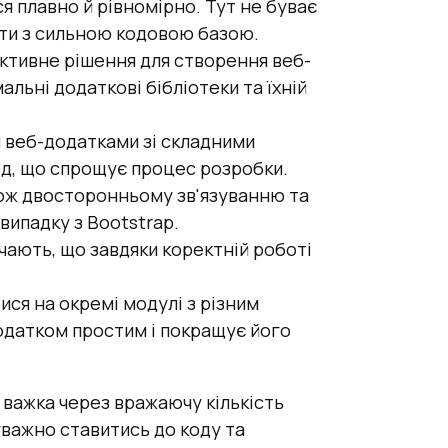
я плавно й рівномірно. Тут не буває
оти з сильною кодовою базою.
ективне рішення для створення веб-
ьні додаткові бібліотеки та їхній
я веб-додатками зі складними
д, що спрощує процес розробки.
акож двосторонньому зв'язуванню та
випадку з Bootstrap.
ачають, що завдяки коректній роботі
ися на окремі модулі з різним
одатком простим і покращує його
 важка через вражаючу кількість
уважно ставитись до коду та