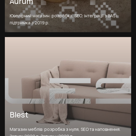
Aurum
Ювелірний магазин: розробка, SEO, інтеграції з BAS і
підтримка з 2019 р.
Blest
Магазин меблів: розробка з нуля, SEO та наповнення.