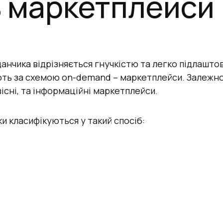
ь маркетплейси
чика відрізняється гнучкістю та легко підлаштову
ь за схемою on-demand – маркетплейси. Залежно 
існі, та інформаційні маркетплейси.
ки класифікуються у такий спосіб: