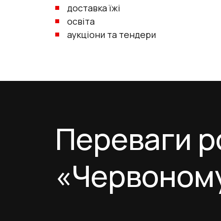
доставка їжі
освіта
аукціони та тендери
Переваги р
«Червоному