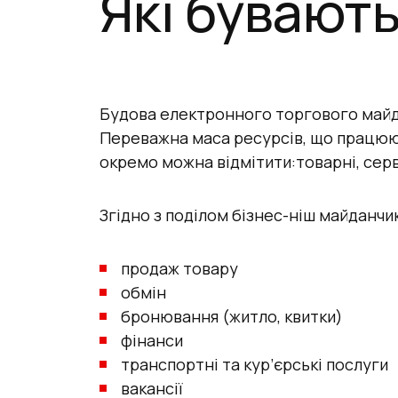
Які бувают
Будова електронного торгового майдан
Переважна маса ресурсів, що працюют
окремо можна відмітити:товарні, серв
Згідно з поділом бізнес-ніш майданчи
продаж товару
обмін
бронювання (житло, квитки)
фінанси
транспортні та кур’єрські послуги
вакансії