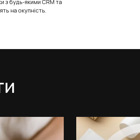
и з будь-якими CRM та
ть на окупність.
ти