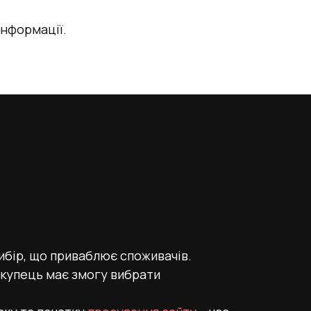
інформації.
ибір, що приваблює споживачів.
окупець має змогу вибрати