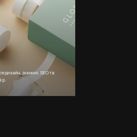
редизайн, знижки, SEO та
 р.