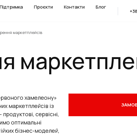
Підтримка
Проєкти
Контакти
Блог
+38
рення маркетплейсів
я маркетпле
ервоного хамелеону»
ЗАМОВ
их маркетплейсів із
продуктові, сервісні,
димо оптимальні
тійких бізнес-моделей,