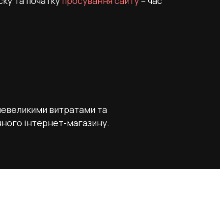
ску та початку
просування сайту
– час
невеликими витратами та
ичного інтернет-магазину.