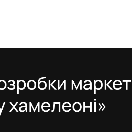
озробки маркет
 хамелеоні»