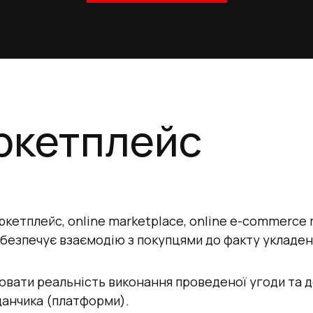
ркетплейс
кетплейс, online marketplace, online e-commerce 
абезпечує взаємодію з покупцями до факту укладен
вати реальність виконання проведеної угоди та д
данчика (платформи).